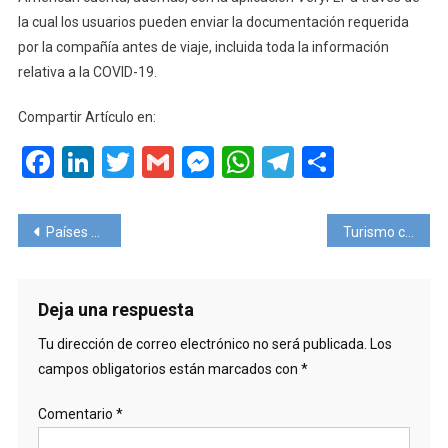
la cual los usuarios pueden enviar la documentación requerida
por la compañía antes de viaje, incluida toda la información
relativa a la COVID-19.
Compartir Artículo en:
Facebook
LinkedIn
Twitter
Gmail
Messenger
WhatsApp
Telegram
Compart
Navegación
Países de la UE ponen en marcha los Certificados COVID
Turismo con causa en México
de
entradas
Deja una respuesta
Tu dirección de correo electrónico no será publicada.
Los
campos obligatorios están marcados con
*
Comentario
*