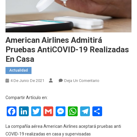
American Airlines Admitirá
Pruebas AntiCOVID-19 Realizadas
En Casa
Actualidad
En
4 De Junio De 2021
Deja Un Comentario
American
Airlines
Compartir Artículo en:
Admitirá
Facebook
LinkedIn
Twitter
Gmail
Messenger
WhatsApp
Telegram
Compart
Pruebas
AntiCOVID-
19
La compañía aérea American Airlines aceptará pruebas anti
Realizadas
COVID-19 realizadas en casa y supervisadas
En