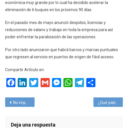
económica muy grande por lo cual ha decidido acelerar la
eliminación de 6 buques en los próximos 90 días.
En el pasado mes de mayo anunció despidos, licencias y
reducciones de salario y trabajo en toda la empresa para así
poder enfrentar la paralización de las operaciones.
Por otro lado anunciaron que habrá barcos y marcas puntuales
que regresen al servicio en puertos de origen de fácil acceso.
Compartir Artículo en:
Facebook
LinkedIn
Twitter
Gmail
Messenger
WhatsApp
Telegram
Compart
Navegación
No importa si la empresa es chilena, argentina, o de Marte… no hay turismo sin asientos.
¿Qué países tiene hoy un horizonte más positivo para recuperarse turísticamente?
de
entradas
Deja una respuesta