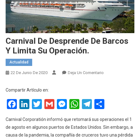
Carnival De Desprende De Barcos
Y Limita Su Operación.
Actualidad
En
22 De Junio De 2020
Deja Un Comentario
Carnival
De
Compartir Artículo en:
Desprende
Facebook
LinkedIn
Twitter
Gmail
Messenger
WhatsApp
Telegram
Compart
De
Barcos
Y
Carnival Corporatión informó que retomará sus operaciones el 1
Limita
de agosto en algunos puertos de Estados Unidos. Sin embargo, a
Su
causa de la pandemia, la compañía de cruceros tuvo una pérdida
Operación.