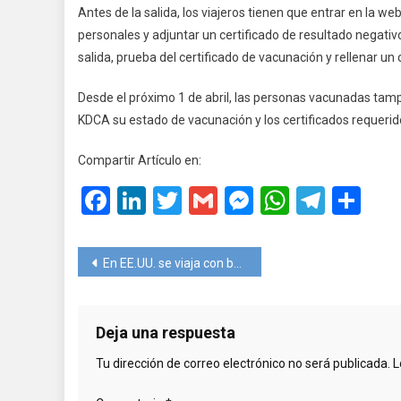
Antes de la salida, los viajeros tienen que entrar en la we
personales y adjuntar un certificado de resultado negati
salida, prueba del certificado de vacunación y rellenar un 
Desde el próximo 1 de abril, las personas vacunadas tam
KDCA su estado de vacunación y los certificados requerid
Compartir Artículo en:
Facebook
LinkedIn
Twitter
Gmail
Messenger
WhatsA
Teleg
Co
Navegación
En EE.UU. se viaja con barbijo hasta abril
de
entradas
Deja una respuesta
Tu dirección de correo electrónico no será publicada.
L