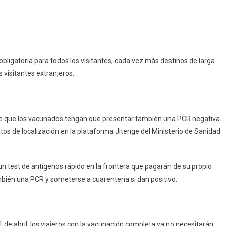
an
pp
ram
mpartir
itos
bligatoria para todos los visitantes, cada vez más destinos de larga
a
 visitantes extranjeros.
de que los vacunados tengan que presentar también una PCR negativa.
atos de localización en la plataforma Jitenge del Ministerio de Sanidad
un test de antígenos rápido en la frontera que pagarán de su propio
ambién una PCR y someterse a cuarentena si dan positivo.
 de abril, los viajeros con la vacunación completa ya no necesitarán