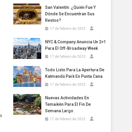
San Valentín: ¿Quién Fue Y
Dónde Se Encuentran Sus
Restos?
17 de febrero de 2023
NYC & Company Anuncia Un 2×1
Para El Off-Broadway Week
17 de febrero de 2023
Todo Listo Para La Apertura De
Katmandú Park En Punta Cana
17 de febrero de 2023
Nuevas Actividades En
Temaikèn Para El Fin De
Semana Largo
os
17 de febrero de 2023