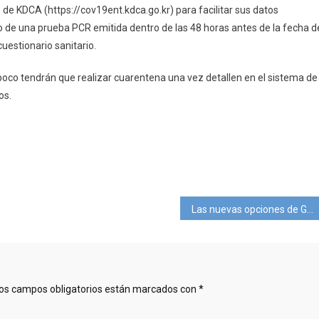
b de KDCA (https://cov19ent.kdca.go.kr) para facilitar sus datos
vo de una prueba PCR emitida dentro de las 48 horas antes de la fecha d
cuestionario sanitario.
poco tendrán que realizar cuarentena una vez detallen en el sistema de
os.
pp
ram
mpartir
Las nuevas opciones de Google para los hoteles para captar clientes
os campos obligatorios están marcados con
*