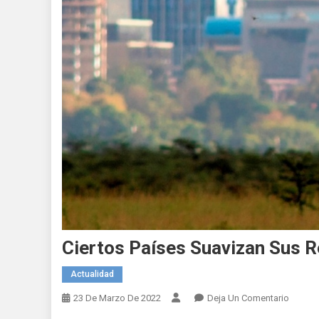
Ciertos Países Suavizan Sus R
Actualidad
En
23 De Marzo De 2022
Deja Un Comentario
Ciertos