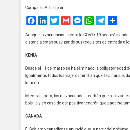
Países
Compartir Artículo en:
Suaviz
Facebook
LinkedIn
Twitter
Gmail
Messenger
WhatsA
Teleg
Co
Sus
Requis
De
Aunque la vacunación contra la COVID-19 seguirá siendo o
Entrad
distancia están suavizando sus requisitos de entrada a los
KENIA
Desde el 11 de marzo se ha eliminado la obligatoriedad 
Igualmente, todos los viajeros tendrán que facilitar sus d
keniata.
Mientras tanto, los no vacunados tendrán que realizarse 
bolsillo y en caso de dar positivo tendrán que pagarse t
CANADÁ
El Gobierno canadiense anunció que, a partir del próximo 1