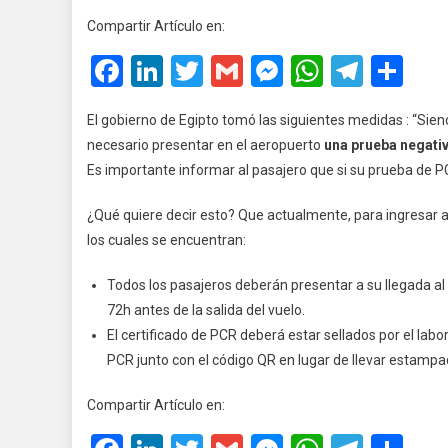
Actualiz
Compartir Artículo en:
Los
Facebook
LinkedIn
Twitter
Gmail
Messenger
WhatsA
Teleg
Co
Requisi
Para
Ingresar
El gobierno de Egipto tomó las siguientes medidas : “Sien
Al
necesario presentar en el aeropuerto
una prueba negati
País
Es importante informar al pasajero que si su prueba de PC
¿Qué quiere decir esto? Que actualmente, para ingresar a 
los cuales se encuentran:
Todos los pasajeros deberán presentar a su llegada a
72h antes de la salida del vuelo.
El certificado de PCR deberá estar sellados por el labor
PCR junto con el código QR en lugar de llevar estampado
Compartir Artículo en: