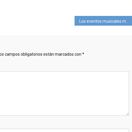
pp
ram
mpartir
Los eventos musicales masivos vuelven a la Gran Manzana
os campos obligatorios están marcados con
*