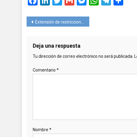
Facebook
LinkedIn
Twitter
Gmail
Messenger
WhatsA
Teleg
Co
Navegación
Extensión de restricciones de circulación: México queda fuera de la lista
de
entradas
Deja una respuesta
Tu dirección de correo electrónico no será publicada.
L
Comentario
*
Nombre
*