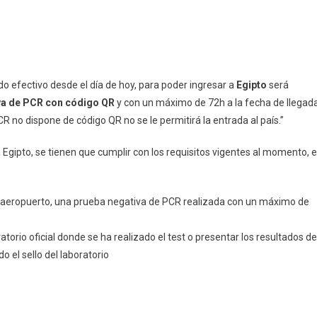
a
pp
ram
mpartir
tos
do efectivo desde el día de hoy, para poder ingresar a
Egipto
será
va de PCR con código QR
y con un máximo de 72h a la fecha de llegada
R no dispone de código QR no se le permitirá la entrada al país.”
Egipto, se tienen que cumplir con los requisitos vigentes al momento, 
l aeropuerto, una prueba negativa de PCR realizada con un máximo de
atorio oficial donde se ha realizado el test o presentar los resultados de
 el sello del laboratorio