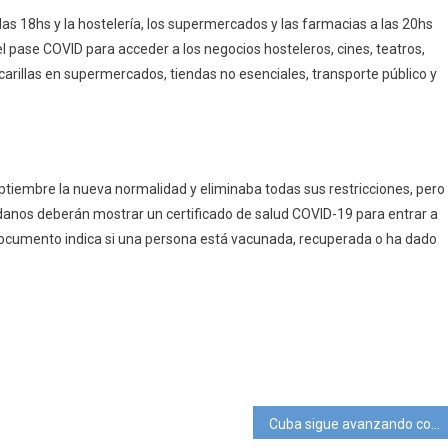
las 18hs y la hostelería, los supermercados y las farmacias a las 20hs
 pase COVID para acceder a los negocios hosteleros, cines, teatros,
arillas en supermercados, tiendas no esenciales, transporte público y
tiembre la nueva normalidad y eliminaba todas sus restricciones, pero
udadanos deberán mostrar un certificado de salud COVID-19 para entrar a
 documento indica si una persona está vacunada, recuperada o ha dado
pp
ram
mpartir
Cuba sigue avanzando con la vacunación