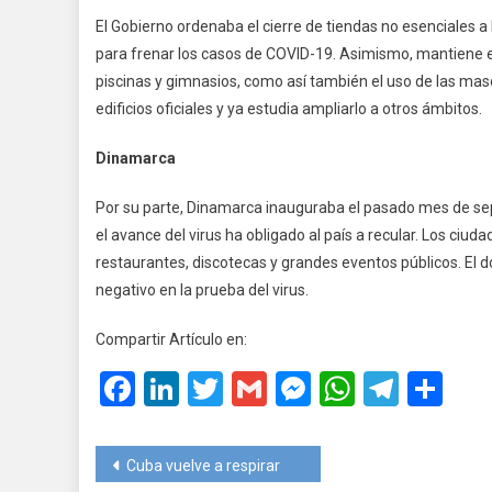
El Gobierno ordenaba el cierre de tiendas no esenciales a 
para frenar los casos de COVID-19. Asimismo, mantiene el
piscinas y gimnasios, como así también el uso de las masc
edificios oficiales y ya estudia ampliarlo a otros ámbitos.
Dinamarca
Por su parte, Dinamarca inauguraba el pasado mes de sep
el avance del virus ha obligado al país a recular. Los ci
restaurantes, discotecas y grandes eventos públicos. El
negativo en la prueba del virus.
Compartir Artículo en:
Facebook
LinkedIn
Twitter
Gmail
Messenger
WhatsA
Teleg
Co
Navegación
Cuba vuelve a respirar