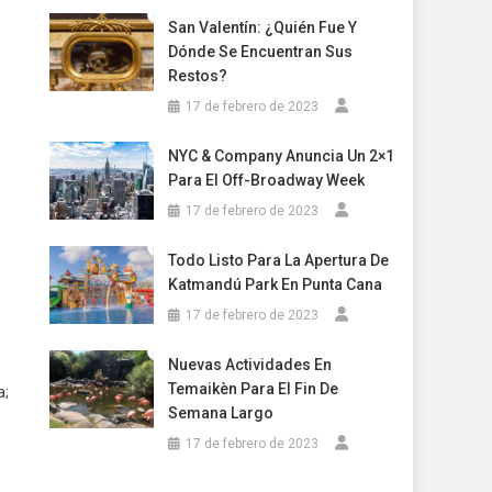
San Valentín: ¿Quién Fue Y
Dónde Se Encuentran Sus
Restos?
17 de febrero de 2023
NYC & Company Anuncia Un 2×1
Para El Off-Broadway Week
17 de febrero de 2023
Todo Listo Para La Apertura De
Katmandú Park En Punta Cana
17 de febrero de 2023
Nuevas Actividades En
Temaikèn Para El Fin De
a;
Semana Largo
17 de febrero de 2023