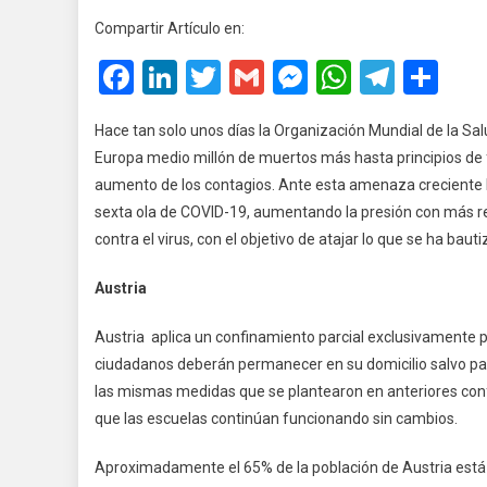
Ac
Compartir Artículo en:
La
Facebook
LinkedIn
Twitter
Gmail
Messenger
WhatsA
Teleg
Co
Re
Pa
Lo
Hace tan solo unos días la Organización Mundial de la S
No
Europa medio millón de muertos más hasta principios de 
Va
aumento de los contagios. Ante esta amenaza creciente 
sexta ola de COVID-19, aumentando la presión con más r
contra el virus, con el objetivo de atajar lo que se ha b
Austria
Austria aplica un confinamiento parcial exclusivamente
ciudadanos deberán permanecer en su domicilio salvo para
las mismas medidas que se plantearon en anteriores conf
que las escuelas continúan funcionando sin cambios.
Aproximadamente el 65% de la población de Austria est