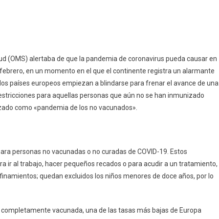
tualiza
s
pp
ram
mpartir
stricciones
ra
s
alud (OMS) alertaba de que la pandemia de coronavirus pueda causar en
febrero, en un momento en el que el continente registra un alarmante
cunados
los países europeos empiezan a blindarse para frenar el avance de una
estricciones para aquellas personas que aún no se han inmunizado
autizado como «pandemia de los no vacunados».
 para personas no vacunadas o no curadas de COVID-19. Estos
 ir al trabajo, hacer pequeños recados o para acudir a un tratamiento,
inamientos; quedan excluidos los niños menores de doce años, por lo
á completamente vacunada, una de las tasas más bajas de Europa