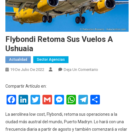
Flybondi Retoma Sus Vuelos A
Ushuaia
Actualidad
Sector Agencias
En
19 De Julio De 2022
Deja Un Comentario
Flybondi
Retoma
Compartir Artículo en:
Sus
Facebook
LinkedIn
Twitter
Gmail
Messenger
WhatsApp
Telegram
Compart
Vuelos
A
Ushuaia
La aerolínea low cost, Flybondi, retoma sus operaciones a la
ciudad más austral del mundo, Puerto Madryn. Lo hará con una
frecuencia diaria a partir de agosto y también comenzará a volar