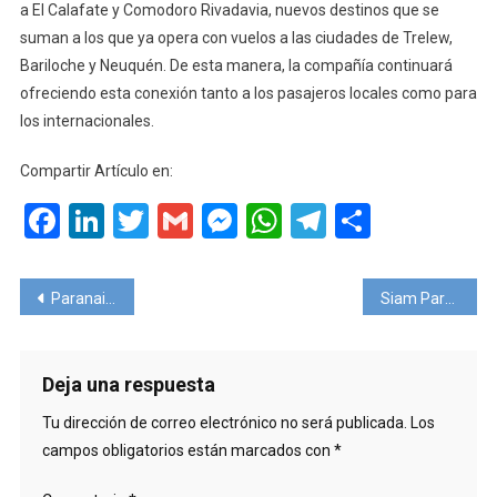
a El Calafate y Comodoro Rivadavia, nuevos destinos que se
suman a los que ya opera con vuelos a las ciudades de Trelew,
Bariloche y Neuquén. De esta manera, la compañía continuará
ofreciendo esta conexión tanto a los pasajeros locales como para
los internacionales.
Compartir Artículo en:
Facebook
LinkedIn
Twitter
Gmail
Messenger
WhatsApp
Telegram
Compart
Navegación
Paranair suma frecuencias entre Asunción y Buenos Aires
Siam Park abre también de noche
de
entradas
Deja una respuesta
Tu dirección de correo electrónico no será publicada.
Los
campos obligatorios están marcados con
*