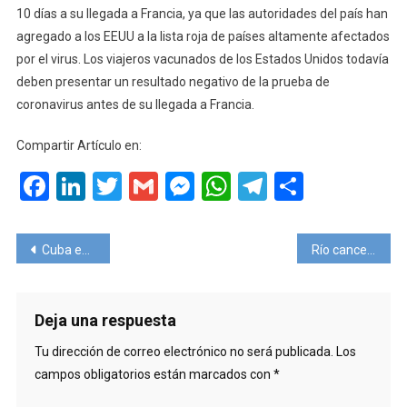
10 días a su llegada a Francia, ya que las autoridades del país han
De
agregado a los EEUU a la lista roja de países altamente afectados
EEUU
por el virus. Los viajeros vacunados de los Estados Unidos todavía
Sin
deben presentar un resultado negativo de la prueba de
Vacunar
coronavirus antes de su llegada a Francia.
Compartir Artículo en:
Facebook
LinkedIn
Twitter
Gmail
Messenger
WhatsApp
Telegram
Compart
Navegación
Cuba exige nuevamente un test PCR a los viajeros al arribar a la isla
Río cancela el carnaval ‘de rúa’
de
entradas
Deja una respuesta
Tu dirección de correo electrónico no será publicada.
Los
campos obligatorios están marcados con
*