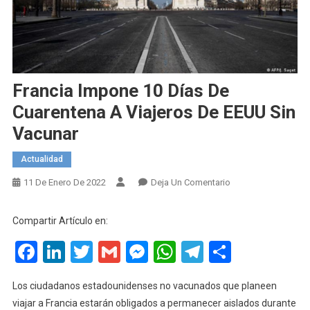
Francia Impone 10 Días De
Cuarentena A Viajeros De EEUU Sin
Vacunar
Actualidad
En
11 De Enero De 2022
Deja Un Comentario
Francia
Impone
Compartir Artículo en:
10
Facebook
LinkedIn
Twitter
Gmail
Messenger
WhatsApp
Telegram
Compart
Días
De
Cuarentena
Los ciudadanos estadounidenses no vacunados que planeen
A
viajar a Francia estarán obligados a permanecer aislados durante
Viajeros