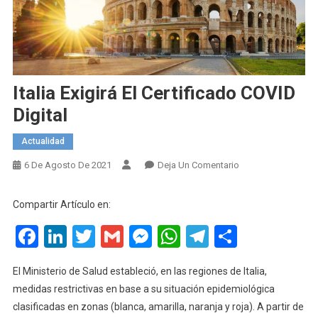
Italia Exigirá El Certificado COVID
Digital
Actualidad
En
6 De Agosto De 2021
Deja Un Comentario
Italia
Exigirá
Compartir Artículo en:
El
Facebook
LinkedIn
Twitter
Gmail
Messenger
WhatsApp
Telegram
Compart
Certificado
COVID
Digital
El Ministerio de Salud estableció, en las regiones de Italia,
medidas restrictivas en base a su situación epidemiológica
clasificadas en zonas (blanca, amarilla, naranja y roja). A partir de