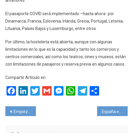
anteriores.
El pasaporte COVID será implementado –hasta ahora- por
Dinamarca, Francia, Eslovenia, Irlanda, Grecia, Portugal, Letonia,
Lituania, Países Bajos y Luxemburgo, entre otros.
Por último, la hostelería está abierta, aunque con algunas
limitaciones en lo que es la capacidad y tanto los comercios y
centros comerciales, así como los teatros, cines y museos, están
con limitaciones de pasajeros y reserva previa en algunos casos.
Compartir Artículo en:
Facebook
LinkedIn
Twitter
Gmail
Messenger
WhatsApp
Telegram
Compart
Navegación
Empieza la temporada de ballenas 2021, Puerto Madryn
España extiende la cuarentena a los países de alto riesgo
de