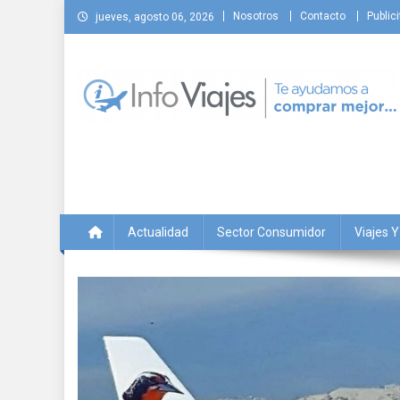
Saltar
Nosotros
Contacto
Publici
jueves, agosto 06, 2026
al
contenido
Info Viajes
Te ayudamos a comprar mejor
Actualidad
Sector Consumidor
Viajes 