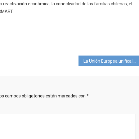
reactivación económica, la conectividad de las familias chilenas, el
tSMART.
pp
ram
mpartir
La Unión Europea unifica las restricciones de viaje
os campos obligatorios están marcados con
*