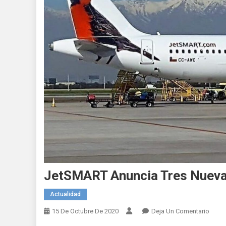
JetSMART Anuncia Tres Nuevas
Actualidad
En
15 De Octubre De 2020
Deja Un Comentario
JetS