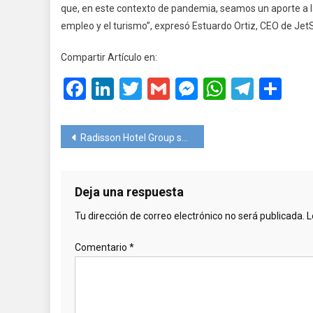
que, en este contexto de pandemia, seamos un aporte a la 
empleo y el turismo”, expresó Estuardo Ortiz, CEO de Je
Compartir Artículo en:
Facebook
LinkedIn
Twitter
Gmail
Messenger
WhatsA
Teleg
Co
Navegación
Radisson Hotel Group se expande en América
de
entradas
Deja una respuesta
Tu dirección de correo electrónico no será publicada.
L
Comentario
*