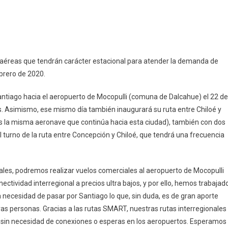
ia
pp
ram
mpartir
as
 aéreas que tendrán carácter estacional para atender la demanda de
ebrero de 2020.
antiago hacia el aeropuerto de Mocopulli (comuna de Dalcahue) el 22 de
s. Asimismo, ese mismo día también inaugurará su ruta entre Chiloé y
 es la misma aeronave que continúa hacia esta ciudad), también con dos
l turno de la ruta entre Concepción y Chiloé, que tendrá una frecuencia
nales, podremos realizar vuelos comerciales al aeropuerto de Mocopulli
ectividad interregional a precios ultra bajos, y por ello, hemos trabajad
 necesidad de pasar por Santiago lo que, sin duda, es de gran aporte
ras personas. Gracias a las rutas SMART, nuestras rutas interregionales
o, sin necesidad de conexiones o esperas en los aeropuertos. Esperamos