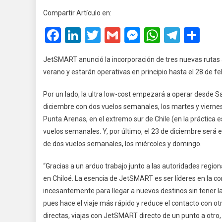
Anunc
Compartir Artículo en:
Tres
Facebook
LinkedIn
Twitter
Gmail
Messenger
WhatsA
Teleg
Co
Nuev
Rutas
En
JetSMART anunció la incorporación de tres nuevas rutas
Chile
verano y estarán operativas en principio hasta el 28 de f
Por un lado, la ultra low-cost empezará a operar desde S
diciembre con dos vuelos semanales, los martes y vierne
Punta Arenas, en el extremo sur de Chile (en la práctica
vuelos semanales. Y, por último, el 23 de diciembre será e
de dos vuelos semanales, los miércoles y domingo.
“Gracias a un arduo trabajo junto a las autoridades regio
en Chiloé. La esencia de JetSMART es ser líderes en la con
incesantemente para llegar a nuevos destinos sin tener la
pues hace el viaje más rápido y reduce el contacto con ot
directas, viajas con JetSMART directo de un punto a otr