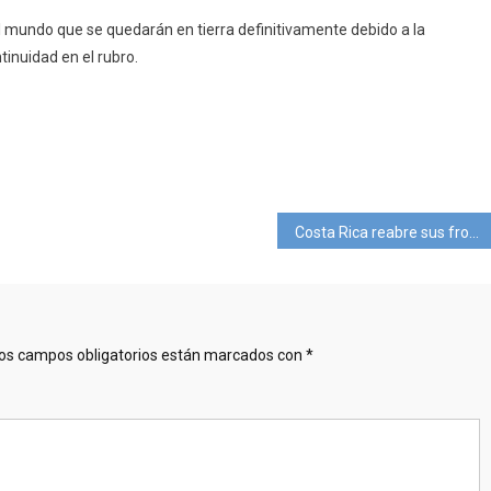
l mundo que se quedarán en tierra definitivamente debido a la
tinuidad en el rubro.
pp
ram
mpartir
Costa Rica reabre sus fronteras el 01 de Agosto.
os campos obligatorios están marcados con
*