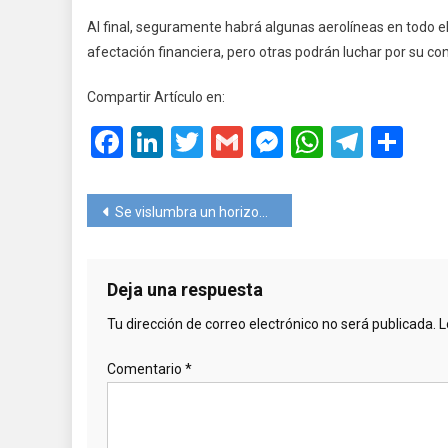
Al final, seguramente habrá algunas aerolíneas en todo e
afectación financiera, pero otras podrán luchar por su con
Compartir Artículo en:
Facebook
LinkedIn
Twitter
Gmail
Messenger
WhatsA
Teleg
Co
Navegación
Se vislumbra un horizonte positivo para la organización de viajes grupales
de
entradas
Deja una respuesta
Tu dirección de correo electrónico no será publicada.
L
Comentario
*