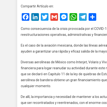
Aviación
Compartir Artículo en:
Mexicana
Facebook
LinkedIn
Twitter
Gmail
Messenger
WhatsA
Teleg
Co
Y
Sus
Planes
Como consecuencia de la crisis provocada por el COVID-19,
De
reestructuraciones operativas, administrativas y financi
Continuid
Es el caso de la aviación mexicana, donde las líneas aére
ayuden a garantizar una rápida y eficaz salida de la mayor 
Diversas aerolíneas de México como Interjet, Volaris y V
financiera para logar reanudar su actividad durante este 
que se declaró en Capitulo 11 de la ley de quiebras de Est
aerolínea de bandera obtiene un gran financiamiento que
cualquier momento.
De allí, la importancia y necesidad de mantener a los actu
que ser recontratados y reentrenados, con el enorme cost