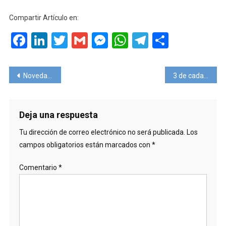
Compartir Artículo en:
Facebook
LinkedIn
Twitter
Gmail
Messenger
WhatsApp
Telegram
Compart
Navegación
Novedades en la reapertura de Bali.
3 de cada 4 empresarios consideran que la economía empeorará en la post-pandemia
de
entradas
Deja una respuesta
Tu dirección de correo electrónico no será publicada.
Los
campos obligatorios están marcados con
*
Comentario
*