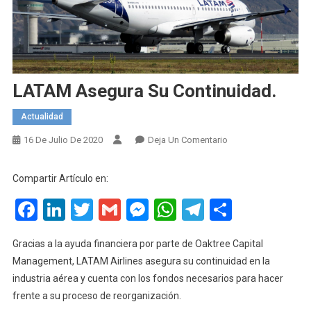
LATAM Asegura Su Continuidad.
Actualidad
En
16 De Julio De 2020
Deja Un Comentario
LATAM
Asegura
Compartir Artículo en:
Su
Facebook
LinkedIn
Twitter
Gmail
Messenger
WhatsApp
Telegram
Compart
Continuidad.
Gracias a la ayuda financiera por parte de Oaktree Capital
Management, LATAM Airlines asegura su continuidad en la
industria aérea y cuenta con los fondos necesarios para hacer
frente a su proceso de reorganización.