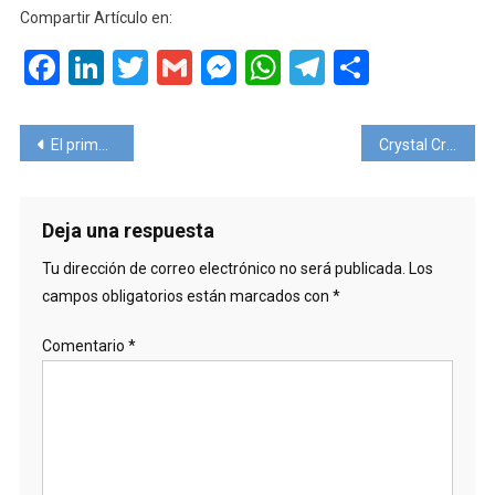
Compartir Artículo en:
Facebook
LinkedIn
Twitter
Gmail
Messenger
WhatsApp
Telegram
Compart
Navegación
El primer avión eléctrico de Argentina
Crystal Cruises, no retomará operaciones por el resto del 2020.
de
entradas
Deja una respuesta
Tu dirección de correo electrónico no será publicada.
Los
campos obligatorios están marcados con
*
Comentario
*