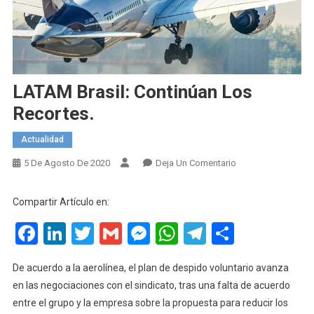
LATAM Brasil: Continúan Los
Recortes.
Actualidad
En
5 De Agosto De 2020
Deja Un Comentario
LATAM
Brasil:
Compartir Artículo en:
Continúan
Facebook
LinkedIn
Twitter
Gmail
Messenger
WhatsApp
Telegram
Compart
Los
Recortes.
De acuerdo a la aerolínea, el plan de despido voluntario avanza
en las negociaciones con el sindicato, tras una falta de acuerdo
entre el grupo y la empresa sobre la propuesta para reducir los