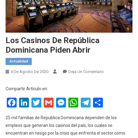
Los Casinos De República
Dominicana Piden Abrir
Actualidad
En
4 De Agosto De 2020
Deja Un Comentario
Los
Casinos
Compartir Artículo en:
De
Facebook
LinkedIn
Twitter
Gmail
Messenger
WhatsApp
Telegram
Compart
República
Dominicana
Piden
25 mil familias de Republica Dominicana dependen de los
Abrir
empleos que generan los casinos del país, los cuales se
encuentran en riesgo por la crisis que enfrenta el sector como