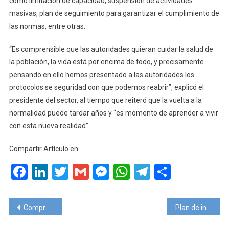
como limitación de capacidad, suspensión de actividades
masivas, plan de seguimiento para garantizar el cumplimiento de
las normas, entre otras.
“Es comprensible que las autoridades quieran cuidar la salud de
la población, la vida está por encima de todo, y precisamente
pensando en ello hemos presentado a las autoridades los
protocolos se seguridad con que podemos reabrir”, explicó el
presidente del sector, al tiempo que reiteró que la vuelta a la
normalidad puede tardar años y “es momento de aprender a vivir
con esta nueva realidad”.
Compartir Artículo en:
Facebook
LinkedIn
Twitter
Gmail
Messenger
WhatsApp
Telegram
Compart
Navegación
Compraste un crucero con parada en Noruega y de pronto ya no la tiene a causa de los rebrotes
Plan de inversión para la puesta en valor de la Ciudad Colonial de Santo Domingo
de