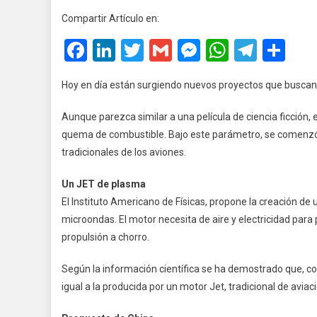
De
Compartir Artículo en:
Plasma:
Facebook
LinkedIn
Twitter
Gmail
Messenger
WhatsA
Teleg
Co
¿Nuevas
Tecnolog
En
Hoy en día están surgiendo nuevos proyectos que buscan 
La
Aviación
Aunque parezca similar a una película de ciencia ficción,
quema de combustible. Bajo este parámetro, se comenzó a
tradicionales de los aviones.
Un JET de plasma
El Instituto Americano de Físicas, propone la creación de 
microondas. El motor necesita de aire y electricidad par
propulsión a chorro.
Según la información científica se ha demostrado que, co
igual a la producida por un motor Jet, tradicional de avia