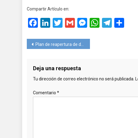
Compartir Artículo en:
Facebook
LinkedIn
Twitter
Gmail
Messenger
WhatsA
Teleg
Co
Navegación
Plan de reapertura de destinos y hoteles en Dominicana
de
entradas
Deja una respuesta
Tu dirección de correo electrónico no será publicada.
L
Comentario
*