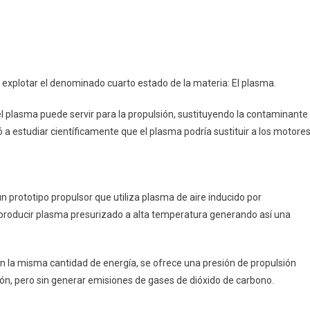
pp
ram
mpartir
ías
explotar el denominado cuarto estado de la materia: El plasma.
?
 el plasma puede servir para la propulsión, sustituyendo la contaminante
 estudiar científicamente que el plasma podría sustituir a los motore
un prototipo propulsor que utiliza plasma de aire inducido por
a producir plasma presurizado a alta temperatura generando así una
n la misma cantidad de energía, se ofrece una presión de propulsión
ción, pero sin generar emisiones de gases de dióxido de carbono.