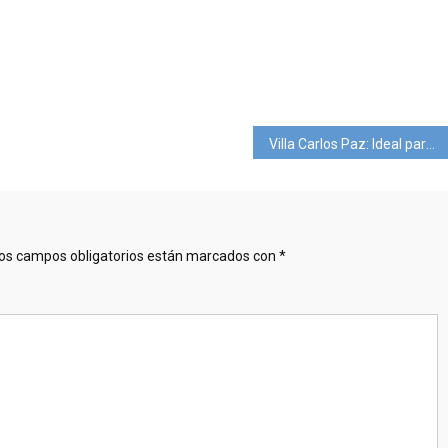
pp
ram
mpartir
Villa Carlos Paz: Ideal para veranear en familia
os campos obligatorios están marcados con
*