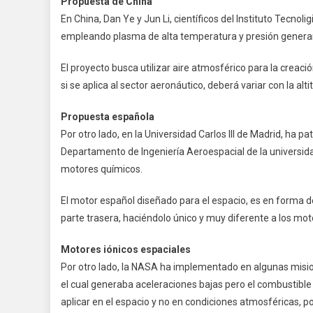
Propuesta de China
En China, Dan Ye y Jun Li, científicos del Instituto Tecno
empleando plasma de alta temperatura y presión generand
El proyecto busca utilizar aire atmosférico para la creac
si se aplica al sector aeronáutico, deberá variar con la alt
Propuesta española
Por otro lado, en la Universidad Carlos III de Madrid, ha 
Departamento de Ingeniería Aeroespacial de la universid
motores químicos.
El motor español diseñado para el espacio, es en forma de
parte trasera, haciéndolo único y muy diferente a los mot
Motores iónicos espaciales
Por otro lado, la NASA ha implementado en algunas misio
el cual generaba aceleraciones bajas pero el combustibl
aplicar en el espacio y no en condiciones atmosféricas, po