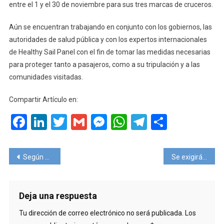
entre el 1 y el 30 de noviembre para sus tres marcas de cruceros.
Aún se encuentran trabajando en conjunto con los gobiernos, las
autoridades de salud pública y con los expertos internacionales
de Healthy Sail Panel con el fin de tomar las medidas necesarias
para proteger tanto a pasajeros, como a su tripulación y a las
comunidades visitadas.
Compartir Artículo en:
Facebook
LinkedIn
Twitter
Gmail
Messenger
WhatsApp
Telegram
Compart
Navegación
Según ASTA, el 71,3% de las agencias estadounidenses cerrarán si no reciben ayudas
Se exigirá un test negativo para embarcar en los cruceros asociados a CLIA
de
entradas
Deja una respuesta
Tu dirección de correo electrónico no será publicada.
Los