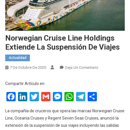
Norwegian Cruise Line Holdings
Extiende La Suspensión De Viajes
Actualidad
En
7 De Octubre De 2020
Deja Un Comentario
Norwegian
Cruise
Compartir Artículo en:
Line
Facebook
LinkedIn
Twitter
Gmail
Messenger
WhatsApp
Telegram
Compart
Holdings
Extiende
La
La compañía de cruceros que opera las marcas Norwegian Cruise
Suspensión
Line, Oceania Cruises y Regent Seven Seas Cruises, anunció la
De
extensión de la suspensión de sus viajes incluyendo las salidas
Viajes