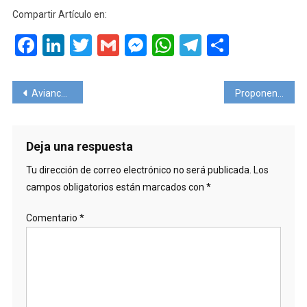
Compartir Artículo en:
Facebook
LinkedIn
Twitter
Gmail
Messenger
WhatsApp
Telegram
Compart
Navegación
Avianca recibe una financiación de US$ 2.000 millones.
Proponen un Tour de compras en Buenos Aires para pasajeros uruguayos ¿será viable?
de
entradas
Deja una respuesta
Tu dirección de correo electrónico no será publicada.
Los
campos obligatorios están marcados con
*
Comentario
*