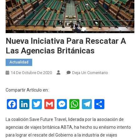
Nueva Iniciativa Para Rescatar A
Las Agencias Británicas
Actualidad
En
14 De Octubre De 2020
Deja Un Comentario
Nueva
Iniciativa
Compartir Artículo en:
Para
Facebook
LinkedIn
Twitter
Gmail
Messenger
WhatsApp
Telegram
Compart
Rescatar
A
Las
La coalición Save Future Travel, liderada por la asociación de
Agencias
agencias de viajes británica ABTA, ha hecho su enésimo intento
Británicas
para lograr el rescate del Gobierno a la industria de viajes