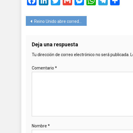
Facebook
LinkedIn
Twitter
Gmail
Messenger
WhatsA
Teleg
Co
Navegación
Reino Unido abre corredor con Cuba a pesar de las nuevas restricciones en la isla
de
entradas
Deja una respuesta
Tu dirección de correo electrónico no será publicada.
L
Comentario
*
Nombre
*