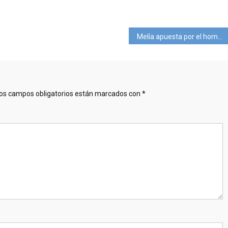
pp
ram
mpartir
Melía apuesta por el home office en hoteles
os campos obligatorios están marcados con
*