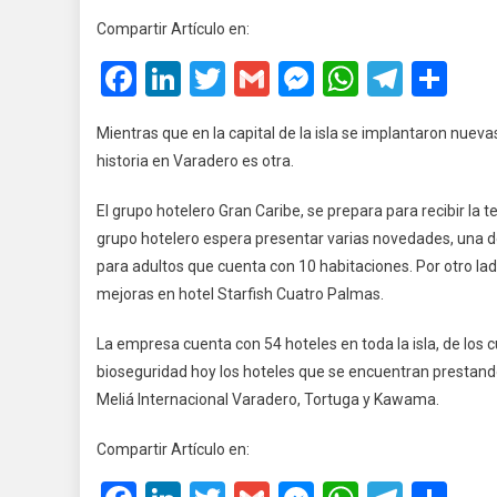
Ape
Compartir Artículo en:
Del
Facebook
LinkedIn
Twitter
Gmail
Messenger
WhatsA
Teleg
Co
Gr
Hot
Gr
Mientras que en la capital de la isla se implantaron nuev
Car
historia en Varadero es otra.
En
Cu
El grupo hotelero Gran Caribe, se prepara para recibir la
grupo hotelero espera presentar varias novedades, una de 
para adultos que cuenta con 10 habitaciones. Por otro l
mejoras en hotel Starfish Cuatro Palmas.
La empresa cuenta con 54 hoteles en toda la isla, de los 
bioseguridad hoy los hoteles que se encuentran prestando 
Meliá Internacional Varadero, Tortuga y Kawama.
Compartir Artículo en: