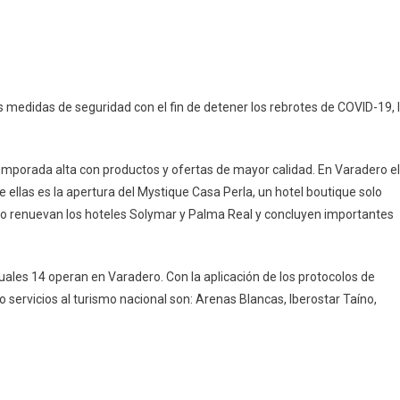
rturas
pp
ram
mpartir
upo
elero
an
as medidas de seguridad con el fin de detener los rebrotes de COVID-19, 
ibe
ba
 temporada alta con productos y ofertas de mayor calidad. En Varadero el
ellas es la apertura del Mystique Casa Perla, un hotel boutique solo
ado renuevan los hoteles Solymar y Palma Real y concluyen importantes
cuales 14 operan en Varadero. Con la aplicación de los protocolos de
servicios al turismo nacional son: Arenas Blancas, Iberostar Taíno,