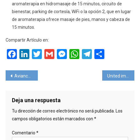
aromaterapia en hidromasaje de 15 minutos, circuito de
bienestar, parking de cortesía, WiFi o la opción 2, que en lugar
de aromaterapia ofrece masaje de pies, manos y cabeza de
15 minutos.
Compartir Artículo en:
Facebook
LinkedIn
Twitter
Gmail
Messenger
WhatsApp
Telegram
Compart
Navegación
Avianca suma asientos desde junio para unir Colombia con Argentina
United implementa su nuevo sistema de equipaje en un minuto
de
entradas
Deja una respuesta
Tu dirección de correo electrónico no será publicada.
Los
campos obligatorios están marcados con
*
Comentario
*