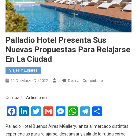
Palladio Hotel Presenta Sus
Nuevas Propuestas Para Relajarse
En La Ciudad
Viajes Y Lugares
En
11 De Marzo De 2022
Deja Un Comentario
Palladio
Hotel
Compartir Artículo en:
Presenta
Facebook
LinkedIn
Twitter
Gmail
Messenger
WhatsApp
Telegram
Compart
Sus
Nuevas
Propuestas
Palladio Hotel Buenos Aires MGallery, lanza al mercado distintas
Para
experiencias para relajarse, descansar y salir de la rutina como
Relajarse