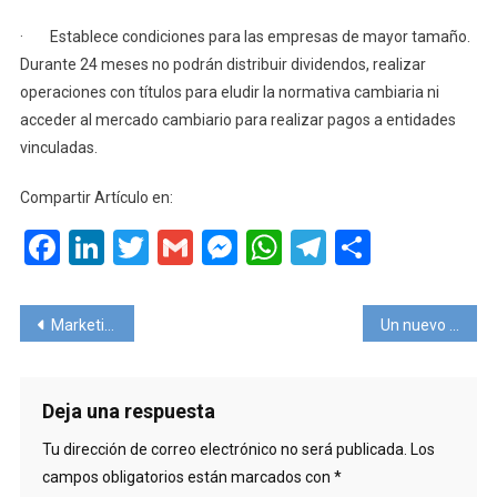
· Establece condiciones para las empresas de mayor tamaño.
Durante 24 meses no podrán distribuir dividendos, realizar
operaciones con títulos para eludir la normativa cambiaria ni
acceder al mercado cambiario para realizar pagos a entidades
vinculadas.
Compartir Artículo en:
Facebook
LinkedIn
Twitter
Gmail
Messenger
WhatsApp
Telegram
Compart
Navegación
Marketing Digital aplicado a Agencias de Viajes
Un nuevo horizonte para Alitalia.
de
entradas
Deja una respuesta
Tu dirección de correo electrónico no será publicada.
Los
campos obligatorios están marcados con
*