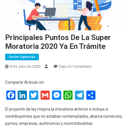
Principales Puntos De La Super
Moratoria 2020 Ya En Trámite
Sector Agencias
En
9 De Julio De 2020
Deja Un Comentario
Principales
Puntos
Compartir Artículo en:
De
Facebook
LinkedIn
Twitter
Gmail
Messenger
WhatsApp
Telegram
Compart
La
Super
Moratoria
El proyecto de ley mejora la moratoria anterior e incluye a
2020
contribuyentes que no estaban contemplados, abarca comercios,
Ya
pymes, empresas, autónomos y monotributistas.
En