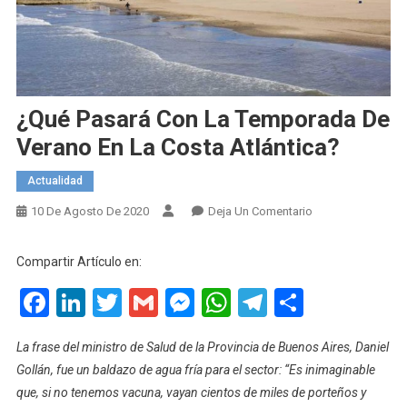
¿Qué Pasará Con La Temporada De
Verano En La Costa Atlántica?
Actualidad
En
10 De Agosto De 2020
Deja Un Comentario
¿Qué
Pasará
Compartir Artículo en:
Con
Facebook
LinkedIn
Twitter
Gmail
Messenger
WhatsApp
Telegram
Compart
La
Temporada
De
La frase del ministro de Salud de la Provincia de Buenos Aires, Daniel
Verano
Gollán, fue un baldazo de agua fría para el sector: “Es inimaginable
En
que, si no tenemos vacuna, vayan cientos de miles de porteños y
La