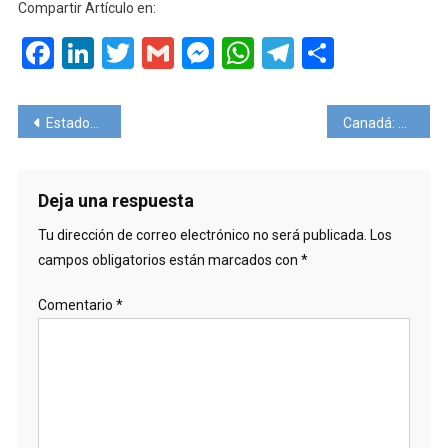
Compartir Artículo en:
Facebook
LinkedIn
Twitter
Gmail
Messenger
WhatsApp
Telegram
Compart
Navegación
Estados Unidos levanta la advertencia de no realizar viajes al exterior.
Canadá: planean retomar vuelos a Cuba
de
entradas
Deja una respuesta
Tu dirección de correo electrónico no será publicada.
Los
campos obligatorios están marcados con
*
Comentario
*