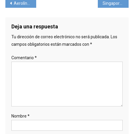
Navegación
Aerolíneas Argentinas es la única aerolínea operando en el país.
Singapore Airlines retoma su vuelo a Nueva York
de
entradas
Deja una respuesta
Tu dirección de correo electrónico no será publicada.
Los
campos obligatorios están marcados con
*
Comentario
*
Nombre
*