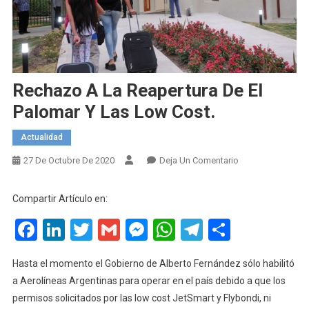
Rechazo A La Reapertura De El
Palomar Y Las Low Cost.
Actualidad
En
27 De Octubre De 2020
Deja Un Comentario
Rechazo
A
Compartir Artículo en:
La
Facebook
LinkedIn
Twitter
Gmail
Messenger
WhatsApp
Telegram
Compart
Reapertura
De
El
Hasta el momento el Gobierno de Alberto Fernández sólo habilitó
Palomar
a Aerolíneas Argentinas para operar en el país debido a que los
Y
permisos solicitados por las low cost JetSmart y Flybondi, ni
Las