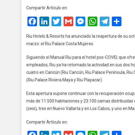
Ya
Compartir Artículo en:
Abr
Facebook
LinkedIn
Twitter
Gmail
Messenger
WhatsA
Teleg
Co
8
De
Sus
Riu Hotels & Resorts ha anunciado la reapertura de su oct
12
marzo: el Riu Palace Costa Mujeres.
Hot
En
Siguiendo el Manual Riu para el hotel pos-COVID, que ofr
Qui
empleados, Riu ya ha retomado la actividad en sus dos h
Roo
cuatro en Cancún (Riu Cancún, Riu Palace Península, Riu 
(Riu Palace Riviera Maya y Riu Playacar).
Esta apertura supone continuar con la recuperación ocup
más de 11.500 habitaciones y 23.100 camas distribuidas 
(seis), tres en Nuevo Vallarta y en Los Cabos, y uno en Ma
Compartir Artículo en: