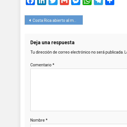
Facebook
LinkedIn
Twitter
Gmail
Messenger
WhatsA
Teleg
Co
Navegación
Costa Rica abierto al mundo desde el 1° de noviembre.
de
entradas
Deja una respuesta
Tu dirección de correo electrónico no será publicada.
L
Comentario
*
Nombre
*