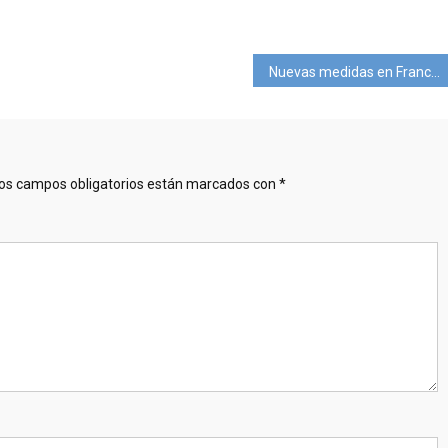
pp
ram
mpartir
Nuevas medidas en Francia y Alemania por los recientes contagios
os campos obligatorios están marcados con
*