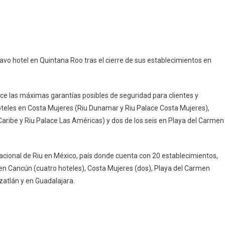
ió
pp
ram
mpartir
avo hotel en Quintana Roo tras el cierre de sus establecimientos en
eles
ece las máximas garantías posibles de seguridad para clientes y
ntana
oteles en Costa Mujeres (Riu Dunamar y Riu Palace Costa Mujeres),
Caribe y Riu Palace Las Américas) y dos de los seis en Playa del Carmen
acional de Riu en México, país donde cuenta con 20 establecimientos,
en Cancún (cuatro hoteles), Costa Mujeres (dos), Playa del Carmen
zatlán y en Guadalajara.