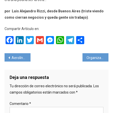
por Luis Alejandro Rizzi, desde Buenos Aires (triste viendo
como cierran negocios y queda gente sin trabajo)
.
Compartir Artículo en:
Facebook
LinkedIn
Twitter
Gmail
Messenger
WhatsApp
Telegram
Compart
Navegación
Aerolínea sin aviones en Suiza.
Organizaciones corporativas intentan poner freno a los alquileres turísticos de particulares.
de
entradas
Deja una respuesta
Tu dirección de correo electrónico no será publicada.
Los
campos obligatorios están marcados con
*
Comentario
*