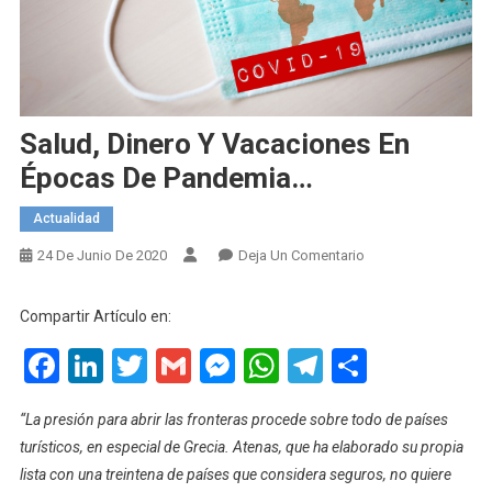
Salud, Dinero Y Vacaciones En
Épocas De Pandemia…
Actualidad
En
24 De Junio De 2020
Deja Un Comentario
Salud,
Dinero
Compartir Artículo en:
Y
Facebook
LinkedIn
Twitter
Gmail
Messenger
WhatsApp
Telegram
Compart
Vacaciones
En
Épocas
“La presión para abrir las fronteras procede sobre todo de países
De
turísticos, en especial de Grecia. Atenas, que ha elaborado su propia
Pandemia…
lista con una treintena de países que considera seguros, no quiere