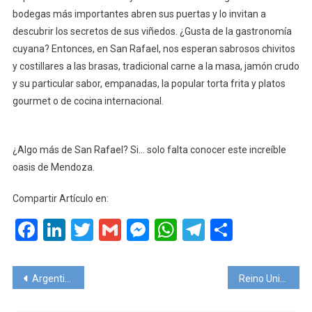
bodegas más importantes abren sus puertas y lo invitan a
descubrir los secretos de sus viñedos. ¿Gusta de la gastronomía
cuyana? Entonces, en San Rafael, nos esperan sabrosos chivitos
y costillares a las brasas, tradicional carne a la masa, jamón crudo
y su particular sabor, empanadas, la popular torta frita y platos
gourmet o de cocina internacional.
¿Algo más de San Rafael? Si… solo falta conocer este increíble
oasis de Mendoza.
Compartir Artículo en:
Facebook
LinkedIn
Twitter
Gmail
Messenger
WhatsApp
Telegram
Compart
Navegación
Argentina planea iniciar la temporada de cruceros en diciembre
Reino Unido abre corredor con Cuba a pesar de las nuevas restricciones en la isla
de