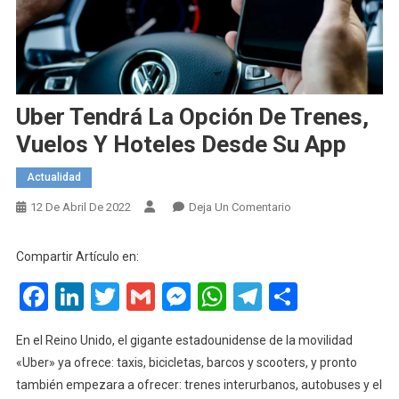
Uber Tendrá La Opción De Trenes,
Vuelos Y Hoteles Desde Su App
Actualidad
En
12 De Abril De 2022
Deja Un Comentario
Uber
Tendrá
Compartir Artículo en:
La
Facebook
LinkedIn
Twitter
Gmail
Messenger
WhatsApp
Telegram
Compart
Opción
De
Trenes,
En el Reino Unido, el gigante estadounidense de la movilidad
Vuelos
«Uber» ya ofrece: taxis, bicicletas, barcos y scooters, y pronto
Y
también empezara a ofrecer: trenes interurbanos, autobuses y el
Hoteles