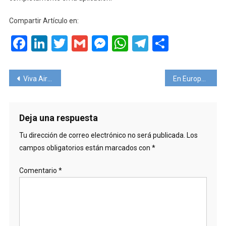
Compartir Artículo en:
Facebook
LinkedIn
Twitter
Gmail
Messenger
WhatsApp
Telegram
Compart
Navegación
Viva Air volará hacia Buenos Aires
En Europa las mascarillas dejarán de ser obligatorias a partir del 20 de abril
de
entradas
Deja una respuesta
Tu dirección de correo electrónico no será publicada.
Los
campos obligatorios están marcados con
*
Comentario
*