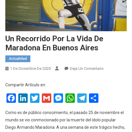
Un Recorrido Por La Vida De
Maradona En Buenos Aires
Actualidad
En
1 De Diciembre De 2020
Deja Un Comentario
Un
Recorrido
Compartir Artículo en:
Por
Facebook
LinkedIn
Twitter
Gmail
Messenger
WhatsApp
Telegram
Compart
La
Vida
De
Como es de público conocimiento, el pasado 25 de noviembre el
Maradona
mundo se vio conmocionado por la muerte del ídolo popular
En
Diego Armando Maradona. A una semana de este trágico hecho,
Buenos