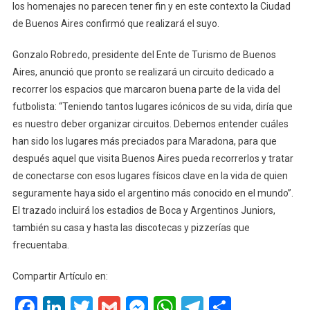
los homenajes no parecen tener fin y en este contexto la Ciudad
Aires
de Buenos Aires confirmó que realizará el suyo.
Gonzalo Robredo, presidente del Ente de Turismo de Buenos
Aires, anunció que pronto se realizará un circuito dedicado a
recorrer los espacios que marcaron buena parte de la vida del
futbolista: “Teniendo tantos lugares icónicos de su vida, diría que
es nuestro deber organizar circuitos. Debemos entender cuáles
han sido los lugares más preciados para Maradona, para que
después aquel que visita Buenos Aires pueda recorrerlos y tratar
de conectarse con esos lugares físicos clave en la vida de quien
seguramente haya sido el argentino más conocido en el mundo”.
El trazado incluirá los estadios de Boca y Argentinos Juniors,
también su casa y hasta las discotecas y pizzerías que
frecuentaba.
Compartir Artículo en:
Facebook
LinkedIn
Twitter
Gmail
Messenger
WhatsApp
Telegram
Compart