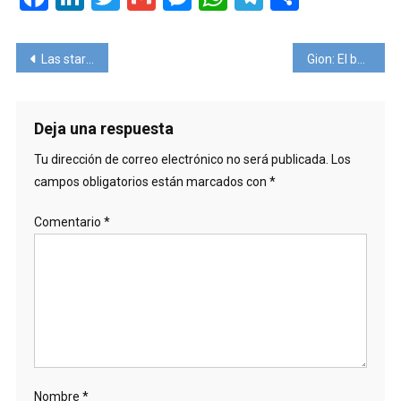
Navegación
Las startups premiadas por Palladium
Gion: El barrio Geisha más conocido de Kyoto.
de
entradas
Deja una respuesta
Tu dirección de correo electrónico no será publicada.
Los
campos obligatorios están marcados con
*
Comentario
*
Nombre
*