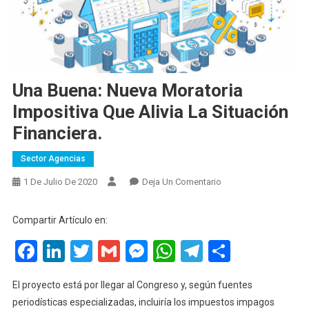
Una Buena: Nueva Moratoria
Impositiva Que Alivia La Situación
Financiera.
Sector Agencias
En
1 De Julio De 2020
Deja Un Comentario
Una
Buena:
Compartir Artículo en:
Nueva
Facebook
LinkedIn
Twitter
Gmail
Messenger
WhatsApp
Telegram
Compart
Moratoria
Impositiva
Que
El proyecto está por llegar al Congreso y, según fuentes
Alivia
periodísticas especializadas, incluiría los impuestos impagos
La