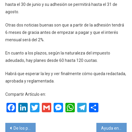
hasta el 30 de junio y su adhesión se permitirá hasta el 31 de
Situación
agosto.
Financiera.
Otras dos noticias buenas son que a partir de la adhesión tendrá
6 meses de gracia antes de empezar a pagar y que el interés
mensual será del 2%.
En cuanto a los plazos, según la naturaleza del impuesto
adeudado, hay planes desde 60 hasta 120 cuotas.
Habrá que esperar la ley y ver finalmente cómo queda redactada,
aprobada y reglamentada.
Compartir Artículo en:
Facebook
LinkedIn
Twitter
Gmail
Messenger
WhatsApp
Telegram
Compart
Navegación
De los pasajes en bus, ni noticias
Ayuda en el pago de salarios de junio