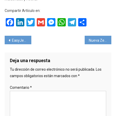
Compartir Artículo en:
Facebook
LinkedIn
Twitter
Gmail
Messenger
WhatsApp
Telegram
Compart
Navegación
EasyJet busca tripulantes de cabina para el verano de 2022
Nueva Zelanda y su reapertura con medidas extremas
de
entradas
Deja una respuesta
Tu dirección de correo electrónico no será publicada.
Los
campos obligatorios están marcados con
*
Comentario
*