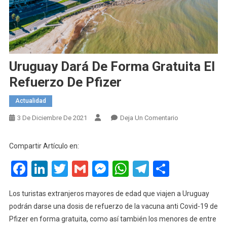
Uruguay Dará De Forma Gratuita El
Refuerzo De Pfizer
Actualidad
En
3 De Diciembre De 2021
Deja Un Comentario
Uruguay
Dará
Compartir Artículo en:
De
Facebook
LinkedIn
Twitter
Gmail
Messenger
WhatsApp
Telegram
Compart
Forma
Gratuita
El
Los turistas extranjeros mayores de edad que viajen a Uruguay
Refuerzo
podrán darse una dosis de refuerzo de la vacuna anti Covid-19 de
De
Pfizer en forma gratuita, como así también los menores de entre
Pfizer