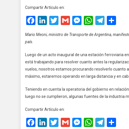
Los
Compartir Artículo en:
Vuelos
Facebook
LinkedIn
Twitter
Gmail
Messenger
WhatsA
Teleg
Co
En
Octubr
Mario Meoni, ministro de Transporte de Argentina, manifestó 
país.
Luego de un acto inaugural de una estación ferroviaria en
está trabajando para resolver cuanto antes la regularizac
vuelos, nosotros estamos procurando resolverlo cuanto a
máximo, estaremos operando en larga distancia y en cabo
Teniendo en cuenta la operatoria del gobierno en relación
luego no se cumplieron, algunas fuentes de la industria
Compartir Artículo en:
Facebook
LinkedIn
Twitter
Gmail
Messenger
WhatsA
Teleg
Co