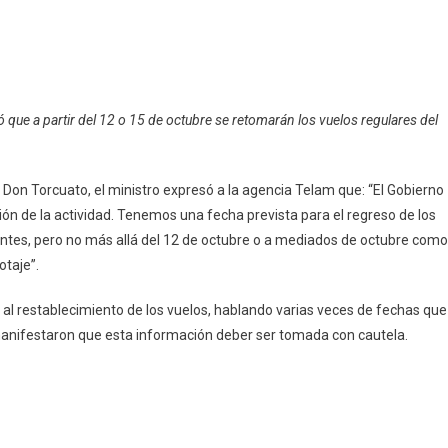
pp
ram
mpartir
e?
que a partir del 12 o 15 de octubre se retomarán los vuelos regulares del
 Don Torcuato, el ministro expresó a la agencia Telam que: “El Gobierno
ión de la actividad. Tenemos una fecha prevista para el regreso de los
ntes, pero no más allá del 12 de octubre o a mediados de octubre como
taje”.
 al restablecimiento de los vuelos, hablando varias veces de fechas que
 manifestaron que esta información deber ser tomada con cautela.
pp
ram
mpartir