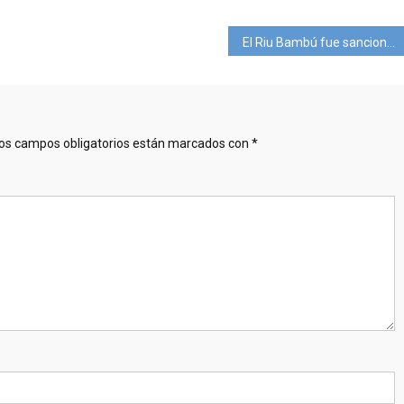
El Riu Bambú fue sancionado por una aglomeración de personas en su piscina
os campos obligatorios están marcados con
*