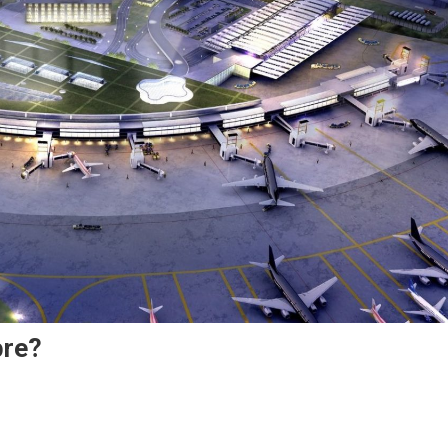
bre?
rán