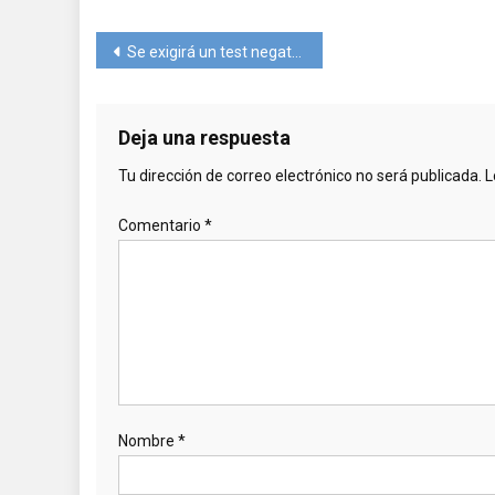
Navegación
Se exigirá un test negativo para embarcar en los cruceros asociados a CLIA
de
entradas
Deja una respuesta
Tu dirección de correo electrónico no será publicada.
L
Comentario
*
Nombre
*