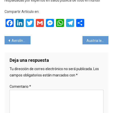
respaldadas por expertos en salud pública de todo el mundo
Compartir Artículo en:
Facebook
LinkedIn
Twitter
Gmail
Messenger
WhatsApp
Telegram
Compart
Navegación
Aerolíneas Argentinas llegó a niveles pre-pandemia en carnaval
Austria levantará todas las restricciones COVID-19
de
entradas
Deja una respuesta
Tu dirección de correo electrónico no será publicada.
Los
campos obligatorios están marcados con
*
Comentario
*