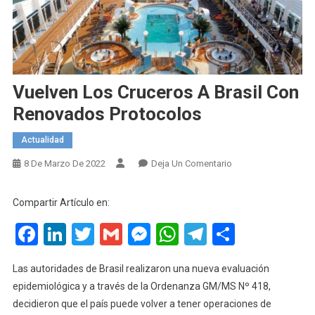
Vuelven Los Cruceros A Brasil Con
Renovados Protocolos
Actualidad
En
8 De Marzo De 2022
Deja Un Comentario
Vuelven
Los
Compartir Artículo en:
Cruceros
Facebook
LinkedIn
Twitter
Gmail
Messenger
WhatsApp
Telegram
Compart
A
Brasil
Con
Las autoridades de Brasil realizaron una nueva evaluación
Renovados
epidemiológica y a través de la Ordenanza GM/MS Nº 418,
Protocolos
decidieron que el país puede volver a tener operaciones de