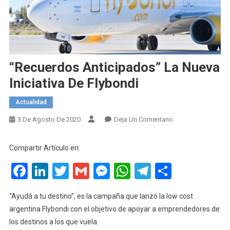
“Recuerdos Anticipados” La Nueva
Iniciativa De Flybondi
Actualidad
En
3 De Agosto De 2020
Deja Un Comentario
“Recuerdos
Anticipados”
Compartir Artículo en:
La
Facebook
LinkedIn
Twitter
Gmail
Messenger
WhatsApp
Telegram
Compart
Nueva
Iniciativa
De
“Ayudá a tu destino”, es la campaña que lanzó la low cost
Flybondi
argentina Flybondi con el objetivo de apoyar a emprendedores de
los destinos a los que vuela.