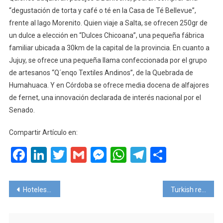
“degustación de torta y café o té en la Casa de Té Bellevue”,
frente al lago Morenito. Quien viaje a Salta, se ofrecen 250gr de
un dulce a elección en “Dulces Chicoana”, una pequeña fábrica
familiar ubicada a 30km de la capital de la provincia. En cuanto a
Jujuy, se ofrece una pequeña llama confeccionada por el grupo
de artesanos “Q´enqo Textiles Andinos”, de la Quebrada de
Humahuaca. Y en Córdoba se ofrece media docena de alfajores
de fernet, una innovación declarada de interés nacional por el
Senado.
Compartir Artículo en:
Facebook
LinkedIn
Twitter
Gmail
Messenger
WhatsApp
Telegram
Compart
Navegación
Hoteles de México alojarán a víctimas de violencia intrafamiliar.
Turkish recortará salarios para evitar realizar despidos
de